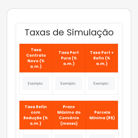
Taxas de Simulação
Taxa
Taxa Port
Taxa Port +
Contrato
Pura (%
Refin (%
Novo (%
a.m.)
a.m.)
a.m.)
Taxa Refin
Prazo
com
Máximo do
Parcela
Redução (%
Convênio
Mínima (R$)
a.m.)
(meses)